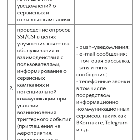
уведомлений о
сервисных и
отзывных кампаниях
проведение опросов
SSI/CSI в целях
улучшения качества
- push–уведомления;
обслуживания и
- e–mail сообщения;
взаимодействия с
- почтовая рассылка;
пользователями,
- sms и mms–
информирование о
сообщения;
сервисных
- телефонные звонки
кампаниях и
2.
в том числе
потенциальной
посредством
коммуникации при
информационно
условии
-коммуникационных
возникновения
сервисов, таких как
триггерного события
ВКонтакте, Telegram
(приглашения на
и т.д..
мероприятия,
поздравления с