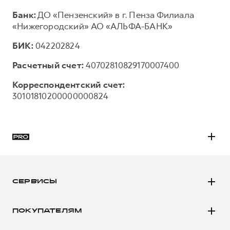
Банк:
ДО «Пензенский» в г. Пенза Филиала
«Нижегородский» АО «АЛЬФА-БАНК»
БИК:
042202824
Расчетный счет:
40702810829170007400
Корреспондентский счет:
30101810200000000824
H3
H5
СЕРВИСЫ
H7
Автомобили в наличии
H9
ПОКУПАТЕЛЯМ
Заказать тест-драйв