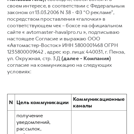
своем интересе, в соответствии с Федеральным
Тест-драйв
СЕРВИСНОЕ ОБСЛУЖИВАНИЕ
О дилере
законом от 13.03.2006 N 38 - ФЗ “О рекламе”,
Трейд-ин
посредством проставления «галочки» в
Нулевое ТО
Наша команда
соответствующем чек – боксе на официальном
H7
H9
Программа «Помощь на дороге»
Контакты
от 3 799 000 ₽
сайте « avtomaster-havalpro.ru », подписываю
от 4 799 000 ₽
КРЕДИТ И СТРАХОВАНИЕ
Регламенты технического обслуживания
настоящее Согласие и выражаю ООО
«Автомастер-Восток» ИНН 5800001468 ОГРН
Кредитный калькулятор
Электронный ПТС
1235800009642 , адрес юр. лица: 440031, г. Пенза,
Страхование
ул. Окружная, стр. 3 Д
(далее - Компания)
согласие на коммуникацию на следующих
Кредит
ПОДДЕРЖКА
условиях:
GWM Безопасность
КОРПОРАТИВНЫМ КЛИЕНТАМ
Гарантия HAVAL
Для малого бизнеса
Мобильное приложение GWM
Коммуникационные
N
Цель коммуникации
каналы
Корпоративным клиентам
Программа «HAVAL Защита+»
получение
Крупным корпоративным клиентам
Руководства по эксплуатации
уведомлений,
Система управления автопарком
Подписки
рассылок,