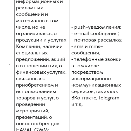
Сервис для корпоративных клиентов
информационных и
рекламных
HAVAL Лизинг
АКСЕССУАРЫ HAVAL
сообщений и
Автомобильные аксессуары
материалов в том
числе, но не
- push–уведомления;
АКСЕССУАРЫ HAVAL
Коллекция PRO
ограничиваясь, о
- e–mail сообщения;
Автомобильные аксессуары
Коллекция Базовая
продукции и услугах
- почтовая рассылка;
Компании, наличии
- sms и mms–
Коллекция PRO
Коллекция Детская
специальных
сообщения;
Коллекция Базовая
предложений, акций
- телефонные звонки
1.
в отношении них, о
в том числе
Коллекция Детская
финансовых услугах,
посредством
связанных с
информационно
приобретением и
-коммуникационных
использованием
сервисов, таких как
товаров и услуг, о
ВКонтакте, Telegram
проведении
и т.д..
мероприятий,
презентаций, о
новостях брендов
HAVAL, GWM;