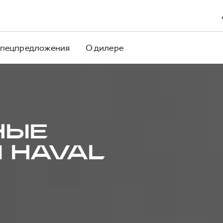
пецпредложения
О дилере
НЫЕ
 HAVAL