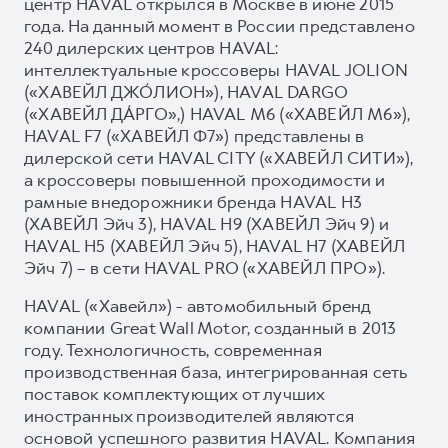
центр HAVAL открылся в Москве в июне 2015
года. На данный момент в России представлено
240 дилерских центров HAVAL:
интеллектуальные кроссоверы HAVAL JOLION
(«ХАВЕЙЛ ДЖО́ЛИОН»), HAVAL DARGO
(«ХАВЕЙЛ ДА́РГО»,) HAVAL М6 («ХАВЕЙЛ M6»),
HAVAL F7 («ХАВЕЙЛ Ф7») представлены в
дилерской сети HAVAL CITY («ХАВЕЙЛ СИТИ»),
а кроссоверы повышенной проходимости и
рамные внедорожники бренда HAVAL H3
(ХАВЕЙЛ Эйч 3), HAVAL H9 (ХАВЕЙЛ Эйч 9) и
HAVAL H5 (ХАВЕЙЛ Эйч 5), HAVAL H7 (ХАВЕЙЛ
Эйч 7) – в сети HAVAL PRO («ХАВЕЙЛ ПРО»).
HAVAL («Хавейл») - автомобильный бренд
компании Great Wall Motor, созданный в 2013
году. Технологичность, современная
производственная база, интегрированная сеть
поставок комплектующих от лучших
иностранных производителей являются
основой успешного развития HAVAL. Компания