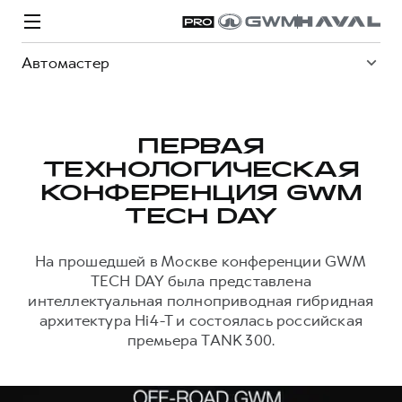
Автомастер
ПЕРВАЯ
ТЕХНОЛОГИЧЕСКАЯ
Модели
Покупателям
Владельцам
Спецпредложения
О дилере
КОНФЕРЕНЦИЯ GWM
TECH DAY
ВЫБОР И ПОКУПКА
СЕРВИС
СПЕЦПРЕДЛОЖЕНИЯ
БРЕНД HAVAL
На прошедшей в Москве конференции GWM
TECH DAY была представлена
Автомобили в наличии
Все о сервисе
Покупателям
О бренде
интеллектуальная полноприводная гибридная
Конфигуратор HAVAL
Запись на сервис
Владельцам
Новости
архитектура Hi4-T и состоялась российская
премьера TANK 300.
H3
Аксессуары HAVAL
Моторное масло
О GWM
H5
от 2 499 000 ₽
от 4 049 000 ₽
Каталоги и прайс-листы
Стоимость ТО
Программа «HAVAL Защита+»
ИНФОРМАЦИЯ О ДИЛЕРЕ