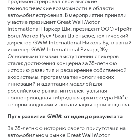
Сервис для корпоративных клиентов
продемонстрировал свои высокие
технологические возможности в области
HAVAL Лизинг
АКСЕССУАРЫ HAVAL
автомобилестроения. В мероприятии приняли
Автомобильные аксессуары
участие президент Great Wall Motor
International Паркер Ши, президент ООО «Грейт
АКСЕССУАРЫ HAVAL
Коллекция PRO
Волл Мотор Рус» Чжан Цзюньсюе, технический
Автомобильные аксессуары
Коллекция Базовая
директор GWM International Николь Ву, главный
инженер GWM International Ричард Жу.
Коллекция PRO
Коллекция Детская
Основными темами выступлений спикеров
Коллекция Базовая
стали: достижения концерна за 35-летнюю
историю развития и расширение собственной
Коллекция Детская
экосистемы; программа технологических
инноваций и адаптации моделей для
российского рынка; интеллектуальная
полноприводная гибридная архитектура Hi4² с
ее производными и локализация производства.
Путь развития GWM: от идеи до результата
За 35-летнюю историю своего присутствия на
автомобильном рынке Great Wall Motor