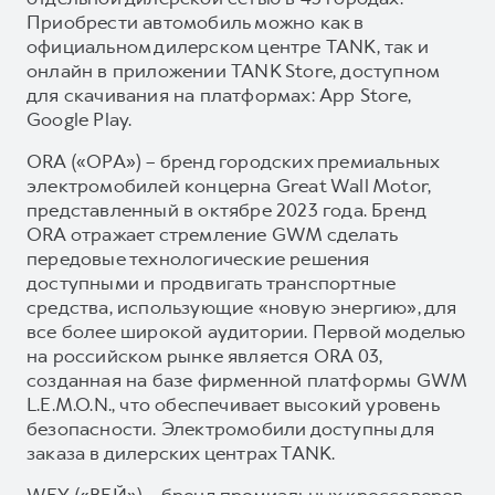
Приобрести автомобиль можно как в
официальном дилерском центре TANK, так и
онлайн в приложении TANK Store, доступном
для скачивания на платформах: App Store,
Google Play.
ORA («ОРА») – бренд городских премиальных
электромобилей концерна Great Wall Motor,
представленный в октябре 2023 года. Бренд
ORA отражает стремление GWM сделать
передовые технологические решения
доступными и продвигать транспортные
средства, использующие «новую энергию», для
все более широкой аудитории. Первой моделью
на российском рынке является ORA 03,
созданная на базе фирменной платформы GWM
L.E.M.O.N., что обеспечивает высокий уровень
безопасности. Электромобили доступны для
заказа в дилерских центрах TANK.
WEY («ВЕЙ») – бренд премиальных кроссоверов