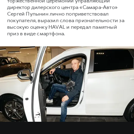
торжественной церемонии управляющий
Сервис для корпоративных клиентов
директор дилерского центра «Самара-Авто»
HAVAL Лизинг
АКСЕССУАРЫ HAVAL
Сергей Пупынин лично поприветствовал
покупателя, выразил слова признательности за
Автомобильные аксессуары
высокую оценку HAVAL и передал памятный
АКСЕССУАРЫ HAVAL
Коллекция PRO
приз в виде смартфона.
Автомобильные аксессуары
Коллекция Базовая
Коллекция PRO
Коллекция Детская
Коллекция Базовая
Коллекция Детская