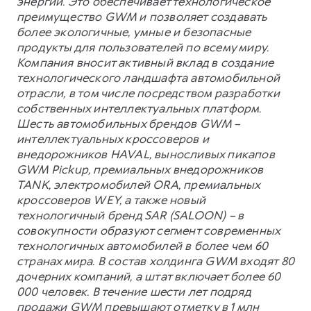
энергии. Это обеспечивает технологическое
преимущество GWM и позволяет создавать
более экологичные, умные и безопасные
продукты для пользователей по всему миру.
Компания вносит активный вклад в создание
технологического ландшафта автомобильной
отрасли, в том числе посредством разработки
собственных интеллектуальных платформ.
Шесть автомобильных брендов GWM –
интеллектуальных кроссоверов и
внедорожников HAVAL, выносливых пикапов
GWM Pickup, премиальных внедорожников
TANK, электромобилей ORA, премиальных
кроссоверов WEY, а также новый
технологичный бренд SAR (SALOON) – в
совокупности образуют сегмент современных
технологичных автомобилей в более чем 60
странах мира. В состав холдинга GWM входят 80
дочерних компаний, а штат включает более 60
000 человек. В течение шести лет подряд
продажи GWM превышают отметку в 1 млн