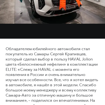
Тест-драйв
СЕРВИСНОЕ ОБСЛУЖИВАНИЕ
О дилере
Трейд-ин
Нулевое ТО
Наша команда
H7
H9
Программа «Помощь на дороге»
Контакты
от 3 799 000 ₽
от 4 799 000 ₽
КРЕДИТ И СТРАХОВАНИЕ
Регламенты технического обслуживания
Кредитный калькулятор
Электронный ПТС
Страхование
Обладателем юбилейного автомобиля стал
Кредит
ПОДДЕРЖКА
покупатель из Самары Сергей Крапивцев,
который сделал выбор в пользу HAVAL Jolion
GWM Безопасность
цвета «Белоснежный нефелин» в комплектации
КОРПОРАТИВНЫМ КЛИЕНТАМ
Гарантия HAVAL
ELITE: «Слежу за HAVAL с момента его
появления в России и очень внимательно
Для малого бизнеса
Мобильное приложение GWM
изучал все особенности. Все, что я хотел видеть
Корпоративным клиентам
Программа «HAVAL Защита+»
в автомобиле, я нашёл в этой модели. Спасибо
большое моему менеджеру и всему коллективу
Крупным корпоративным клиентам
Руководства по эксплуатации
Самара-Авто за отличную машину и большое
Система управления автопарком
Подписки
внимание», – поделился он впечатлениями. На