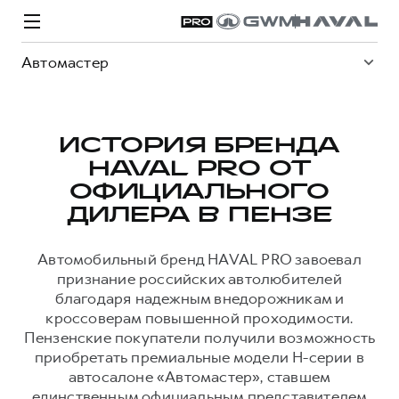
Автомастер
ИСТОРИЯ БРЕНДА
HAVAL PRO ОТ
Модели
Покупателям
Владельцам
Спецпредложения
О дилере
ОФИЦИАЛЬНОГО
ДИЛЕРА В ПЕНЗЕ
ВЫБОР И ПОКУПКА
СЕРВИС
СПЕЦПРЕДЛОЖЕНИЯ
БРЕНД HAVAL
Автомобильный бренд HAVAL PRO завоевал
признание российских автолюбителей
Автомобили в наличии
Все о сервисе
Покупателям
О бренде
благодаря надежным внедорожникам и
Конфигуратор HAVAL
Запись на сервис
Владельцам
Новости
кроссоверам повышенной проходимости.
Пензенские покупатели получили возможность
H3
Аксессуары HAVAL
Моторное масло
О GWM
H5
от 2 499 000 ₽
от 4 049 000 ₽
приобретать премиальные модели H-серии в
Каталоги и прайс-листы
Стоимость ТО
автосалоне «Автомастер», ставшем
единственным официальным представителем
Программа «HAVAL Защита+»
ИНФОРМАЦИЯ О ДИЛЕРЕ