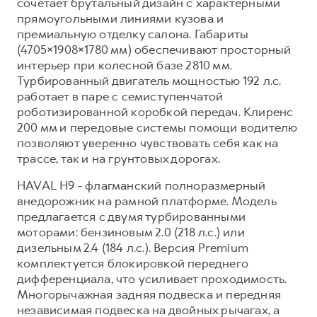
сочетает брутальный дизайн с характерными
прямоугольными линиями кузова и
премиальную отделку салона. Габариты
(4705×1908×1780 мм) обеспечивают просторный
интерьер при колесной базе 2810 мм.
Турбированный двигатель мощностью 192 л.с.
работает в паре с семиступенчатой
роботизированной коробкой передач. Клиренс
200 мм и передовые системы помощи водителю
позволяют уверенно чувствовать себя как на
трассе, так и на грунтовых дорогах.
HAVAL H9 - флагманский полноразмерный
внедорожник на рамной платформе. Модель
предлагается с двумя турбированными
моторами: бензиновым 2.0 (218 л.с.) или
дизельным 2.4 (184 л.с.). Версия Premium
комплектуется блокировкой переднего
дифференциала, что усиливает проходимость.
Многорычажная задняя подвеска и передняя
независимая подвеска на двойных рычагах, а