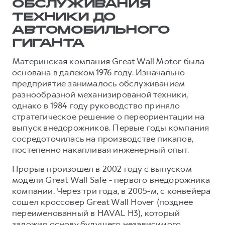
Сервис для корпоративных клиентов
ОБСЛУЖИВАНИЯ
HAVAL Лизинг
АКСЕССУАРЫ HAVAL
ТЕХНИКИ ДО
АВТОМОБИЛЬНОГО
Автомобильные аксессуары
ГИГАНТА
АКСЕССУАРЫ HAVAL
Коллекция PRO
Материнская компания Great Wall Motor была
Автомобильные аксессуары
Коллекция Базовая
основана в далеком 1976 году. Изначально
Коллекция PRO
Коллекция Детская
предприятие занималось обслуживанием
разнообразной механизированой техники,
Коллекция Базовая
однако в 1984 году руководство приняло
Коллекция Детская
стратегическое решение о переориентации на
выпуск внедорожников. Первые годы компания
сосредоточилась на производстве пикапов,
постепенно накапливая инженерный опыт.
Прорыв произошел в 2002 году с выпуском
модели Great Wall Safe - первого внедорожника
компании. Через три года, в 2005-м, с конвейера
сошел кроссовер Great Wall Hover (позднее
переименованный в HAVAL H3), который
заложил основу будущего независимого