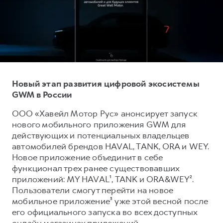
Тест-драйв
СЕРВИСНОЕ ОБСЛУЖИВАНИЕ
О дилере
Трейд-ин
Нулевое ТО
Наша команда
H7
H9
Программа «Помощь на дороге»
Контакты
от 3 799 000 ₽
от 4 799 000 ₽
КРЕДИТ И СТРАХОВАНИЕ
Регламенты технического обслуживания
Кредитный калькулятор
Электронный ПТС
Новый этап развития цифровой экосистемы
GWM в России
Страхование
Кредит
ПОДДЕРЖКА
ООО «Хавейл Мотор Рус» анонсирует запуск
нового мобильного приложения GWM для
GWM Безопасность
действующих и потенциальных владельцев
КОРПОРАТИВНЫМ КЛИЕНТАМ
Гарантия HAVAL
автомобилей брендов HAVAL, TANK, ORA и WEY.
Новое приложение объединит в себе
Для малого бизнеса
Мобильное приложение GWM
функционал трех ранее существовавших
Корпоративным клиентам
Программа «HAVAL Защита+»
приложений: MY HAVAL¹, TANK и ORA&WEY².
Пользователи смогут перейти на новое
Крупным корпоративным клиентам
Руководства по эксплуатации
мобильное приложение³ уже этой весной после
Система управления автопарком
Подписки
его официального запуска во всех доступных
онлайн магазинах приложений.