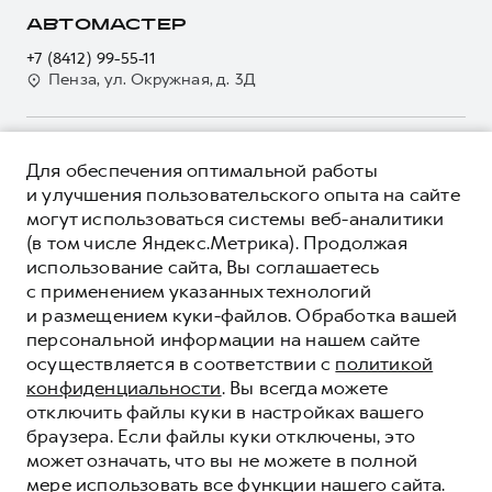
Страхование
О дилере
АВТОМАСТЕР
Электронный ПТС
Кредит
Наша команда
+7 (8412) 99-55-11
GWM Безопасность
Для малого бизнеса
Пенза, ул. Окружная, д. 3Д
Контакты
Гарантия HAVAL
Корпоративным клиентам
Мобильное приложение GWM
Крупным корпоративным клиентам
О ПРОДУКТЕ
Программа «HAVAL Защита+»
Для обеспечения оптимальной работы
Система управления автопарком
КРЕДИТНЫЕ ПРОГРАММЫ
и улучшения пользовательского опыта на сайте
Руководства по эксплуатации
Сервис для корпоративных клиентов
могут использоваться системы веб-аналитики
ЦЕНЫ И ВЫГОДЫ
Подписки
(в том числе Яндекс.Метрика). Продолжая
HAVAL Лизинг
ЮРИДИЧЕСКАЯ ИНФОРМАЦИЯ
использование сайта, Вы соглашаетесь
Автомобильные аксессуары
Автомобильные аксессуары
Вся представленная на сайте информация, касающаяся
с применением указанных технологий
Коллекция PRO
автомобилей и сервисного обслуживания, носит
Коллекция PRO
и размещением куки-файлов. Обработка вашей
информационный характер и не является публичной офертой.
****На некоторых автомобилях HAVAL может отсутствовать
персональной информации на нашем сайте
Коллекция Базовая
Показать все
Коллекция Базовая
Все цены, указанные на данном сайте, носят информационный
система / устройство вызова экстренных оперативных служб
осуществляется в соответствии с
политикой
характер и являются максимально рекомендуемыми
Коллекция Детская
(блок ЭРА-ГЛОНАСС).
Коллекция Детская
розничными ценами по расчетам дистрибьютора (ООО «Грейт
конфиденциальности
. Вы всегда можете
Волл Мотор Рус»). Для получения подробной информации
© 2026 ООО «Грейт Волл Мотор Рус»
отключить файлы куки в настройках вашего
просьба обращаться к ближайшему официальному дилеру ООО
браузера. Если файлы куки отключены, это
© 2026 ООО «Автомастер-Восток»
«Грейт Волл Мотор Рус» либо по телефону Горячей линии 8 (800)
может означать, что вы не можете в полной
Политика конфиденциальности
511-59-86, либо на сайте. Опубликованная на данном сайте
мере использовать все функции нашего сайта.
информация может быть изменена в любое время без
Юридическая информация