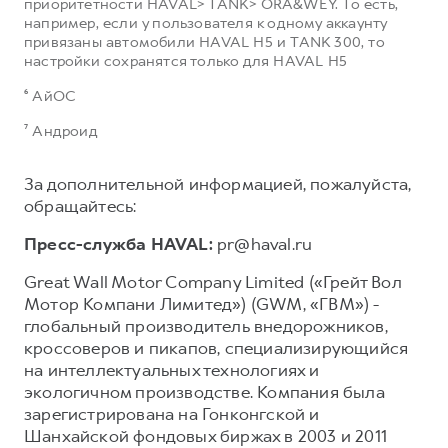
приоритетности HAVAL> TANK> ORA&WEY. То есть,
например, если у пользователя к одному аккаунту
привязаны автомобили HAVAL H5 и TANK 300, то
настройки сохранятся только для HAVAL H5
⁶ АйОС
⁷ Андроид
За дополнительной информацией, пожалуйста,
обращайтесь:
Пресс-служба HAVAL:
pr@haval.ru
Great Wall Motor Company Limited («Грейт Вол
Мотор Компани Лимитед») (GWM, «ГВМ») -
глобальный производитель внедорожников,
кроссоверов и пикапов, специализирующийся
на интеллектуальных технологиях и
экологичном производстве. Компания была
зарегистрирована на Гонконгской и
Шанхайской фондовых биржах в 2003 и 2011