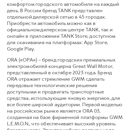
комфортом городского автомобиля на каждый
день. В России бренд TANK представлен
отдельной дилерской сетью в 45 городах.
Приобрести автомобиль можно как в
официальном дилерском центре TANK, так и
онлайн в приложении TANK Store, доступном
для скачивания на платформах: App Store,
Google Play.
ORA («ОРА») – бренд городских премиальных
электромобилей концерна Great Wall Motor,
представленный в октябре 2023 года. Бренд
ORA отражает стремление GWM сделать
передовые технологические решения
доступными и продвигать транспортные
средства, использующие «новую энергию», для
все более широкой аудитории. Первой моделью
на российском рынке является ORA 03,
созданная на базе фирменной платформы GWM
L.E.M.O.N., что обеспечивает высокий уровень
безопасности. Электромобили доступны для