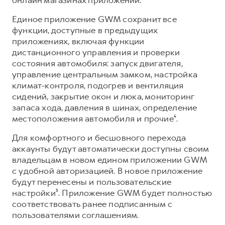
Сервис для корпоративных клиентов
HAVAL Лизинг
АКСЕССУАРЫ HAVAL
Единое приложение GWM сохранит все
функции, доступные в предыдущих
Автомобильные аксессуары
приложениях, включая функции
АКСЕССУАРЫ HAVAL
Коллекция PRO
дистанционного управления и проверки
состояния автомобиля: запуск двигателя,
Автомобильные аксессуары
Коллекция Базовая
управление центральным замком, настройка
Коллекция PRO
Коллекция Детская
климат-контроля, подогрев и вентиляция
сидений, закрытие окон и люка, мониторинг
Коллекция Базовая
запаса хода, давления в шинах, определение
Коллекция Детская
местоположения автомобиля и прочие⁴.
Для комфортного и бесшовного перехода
аккаунты будут автоматически доступны своим
владельцам в новом едином приложении GWM
с удобной авторизацией. В новое приложение
будут перенесены и пользовательские
настройки⁵. Приложение GWM будет полностью
соответствовать ранее подписанным с
пользователями соглашениям.