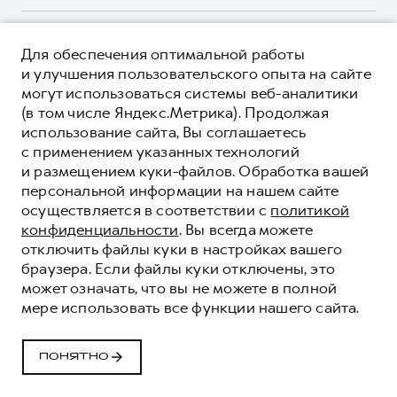
Корпоративным клиентам
Мобильное приложение GWM
Крупным корпоративным клиентам
О ПРОДУКТЕ
Программа «HAVAL Защита+»
Для обеспечения оптимальной работы
Система управления автопарком
КРЕДИТНЫЕ ПРОГРАММЫ
и улучшения пользовательского опыта на сайте
Руководства по эксплуатации
Сервис для корпоративных клиентов
могут использоваться системы веб-аналитики
ЦЕНЫ И ВЫГОДЫ
Подписки
(в том числе Яндекс.Метрика). Продолжая
HAVAL Лизинг
ЮРИДИЧЕСКАЯ ИНФОРМАЦИЯ
использование сайта, Вы соглашаетесь
Автомобильные аксессуары
Автомобильные аксессуары
Вся представленная на сайте информация, касающаяся
с применением указанных технологий
Коллекция PRO
автомобилей и сервисного обслуживания, носит
Коллекция PRO
и размещением куки-файлов. Обработка вашей
информационный характер и не является публичной офертой.
****На некоторых автомобилях HAVAL может отсутствовать
персональной информации на нашем сайте
Коллекция Базовая
Показать все
Коллекция Базовая
Все цены, указанные на данном сайте, носят информационный
система / устройство вызова экстренных оперативных служб
осуществляется в соответствии с
политикой
характер и являются максимально рекомендуемыми
Коллекция Детская
(блок ЭРА-ГЛОНАСС).
Коллекция Детская
розничными ценами по расчетам дистрибьютора (ООО «Грейт
конфиденциальности
. Вы всегда можете
Волл Мотор Рус»). Для получения подробной информации
© 2026 ООО «Грейт Волл Мотор Рус»
отключить файлы куки в настройках вашего
просьба обращаться к ближайшему официальному дилеру ООО
браузера. Если файлы куки отключены, это
© 2026 ООО «Автомастер-Восток»
«Грейт Волл Мотор Рус» либо по телефону Горячей линии 8 (800)
может означать, что вы не можете в полной
Политика конфиденциальности
511-59-86, либо на сайте. Опубликованная на данном сайте
мере использовать все функции нашего сайта.
информация может быть изменена в любое время без
Юридическая информация
предварительного уведомления.
Сделано в ПЕРКС
ПОНЯТНО