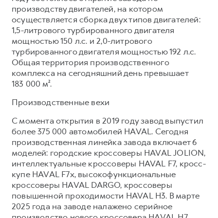
Сервис для корпоративных клиентов
производству двигателей, на котором
HAVAL Лизинг
АКСЕССУАРЫ HAVAL
осуществляется сборка двух типов двигателей:
1,5-литрового турбированного двигателя
Автомобильные аксессуары
мощностью 150 л.с. и 2,0-литрового
АКСЕССУАРЫ HAVAL
Коллекция PRO
турбированного двигателя мощностью 192 л.с.
Общая территория производственного
Автомобильные аксессуары
Коллекция Базовая
комплекса на сегодняшний день превышает
Коллекция PRO
Коллекция Детская
183 000 м².
Коллекция Базовая
Производственные вехи
Коллекция Детская
С момента открытия в 2019 году завод выпустил
более 375 000 автомобилей HAVAL. Сегодня
производственная линейка завода включает 6
моделей: городские кроссоверы HAVAL JOLION,
интеллектуальные кроссоверы HAVAL F7, кросс-
купе HAVAL F7x, высокофункциональные
кроссоверы HAVAL DARGO, кроссоверы
повышенной проходимости HAVAL H3. В марте
2025 года на заводе налажено серийное
производство нового кроссовера HAVAL H7.