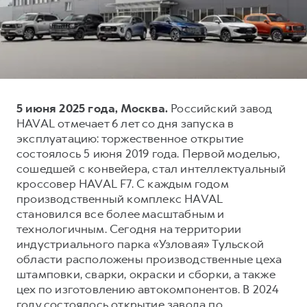
Тест-драйв
СЕРВИСНОЕ ОБСЛУЖИВАНИЕ
О дилере
Трейд-ин
Нулевое ТО
Наша команда
H7
H9
Программа «Помощь на дороге»
Контакты
от 3 799 000 ₽
от 4 799 000 ₽
КРЕДИТ И СТРАХОВАНИЕ
Регламенты технического обслуживания
5 июня 2025 года, Москва.
Российский завод
Кредитный калькулятор
Электронный ПТС
HAVAL отмечает 6 лет со дня запуска в
Страхование
эксплуатацию: торжественное открытие
состоялось 5 июня 2019 года. Первой моделью,
Кредит
ПОДДЕРЖКА
сошедшей с конвейера, стал интеллектуальный
GWM Безопасность
кроссовер HAVAL F7. С каждым годом
производственный комплекс HAVAL
КОРПОРАТИВНЫМ КЛИЕНТАМ
Гарантия HAVAL
становился все более масштабным и
Для малого бизнеса
Мобильное приложение GWM
технологичным. Сегодня на территории
Корпоративным клиентам
Программа «HAVAL Защита+»
индустриального парка «Узловая» Тульской
области расположены производственные цеха
Крупным корпоративным клиентам
Руководства по эксплуатации
штамповки, сварки, окраски и сборки, а также
Система управления автопарком
Подписки
цех по изготовлению автокомпонентов. В 2024
году состоялось открытие завода по