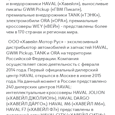
и внедорожники HAVAL («Хавейл»), выносливые
пикапы GWM Pickup («ГВМ Пикап»),
премиальные внедорожники TANK («ТЭНК»),
электромобили ORA («ОРА»), премиальные
кроссоверы WEY («ВЕЙ») - представлены более
чем в 170 странах и регионах мира.
ООО «Хавейл Мотор Рус» - эксклюзивный
дистрибьютор автомобилей и запчастей HAVAL,
GWM Pickup, TANK и ORA на территории
Российской Федерации. Компания
осуществляет свою деятельность с февраля
2014 года. Первый официальный дилерский
центр HAVAL открылся в Москве в июне 2015
года. На данный момент в России представлено
240 дилерских центров HAVAL:
интеллектуальные кроссоверы HAVAL JOLION
(«ХАВЕЙЛ ДЖО́ЛИОН»), HAVAL DARGO
(«ХАВЕЙЛ ДА́РГО»,) HAVAL М6 («ХАВЕЙЛ M6»),
HAVAL F7 («ХАВЕЙЛ Ф7») представлены в
дилерской сети HAVAL CITY («ХАВЕЙЛ СИТИ»),